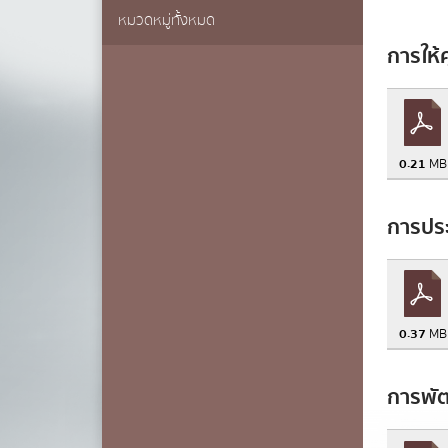
หมวดหมู่ทั้งหมด
การเ
การให้
นามสกุล
*
เบอร์โทรศ
0.21
MB
การประ
อีเมล
*
0.37
MB
ข้อความ
*
การพัฒ