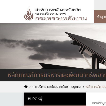
ข้อมูล
การบริหาร
การดำ
ข้อ
ทรัพยากรบ
แผนดำเน
โครง
นโยบายการบริห
รายงานก
ข้อมู
ประจำปี 
การดำเนินการต
อำนา
ทรัพยากรบุคคล
รายงานผ
แบบ
แผนย
หลักเกณฑ์การบ
คู่มือหร
หลักเกณฑ์การบริหารและพัฒนาทรัพยา
บุคคล
เจตจ
แผนการใ
รายงานผลการบร
การม
การบริหารและพัฒนาทรัพยากรบุคคล
หลักเกณฑ์การ
บุคคลประจำปี
แผนกา
ข้อม
หมวดหมู่
รายงา
ชื่อ
*
กฎหมา
แสดงข้อมู
ประมา