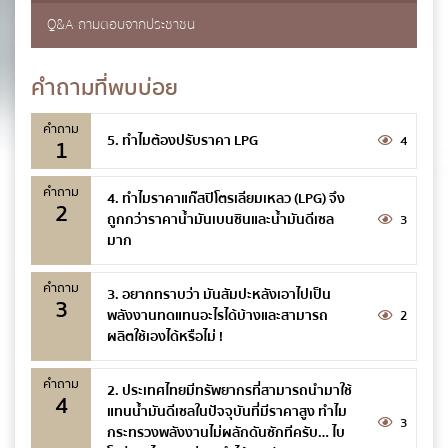
Q&A ถามตอบจากประชาชน
ชื่อ
*
คำถามที่พบบ่อย
คำถาม
5. ทำไมต้องปรับราคา LPG
4
1
นามสกุล
*
คำถาม
4. ทำไมราคาแก๊สปิโตรเลียมเหลว (LPG) จึง
2
ถูกกว่าราคาน้ำมันเบนซินและน้ำมันดีเซล
3
มาก
เบอร์โทรศัพท์
*
คำถาม
3. อยากทราบว่า มันสัมปะหลังเอาไปเป็น
3
พลังงานทดแทนอะไรได้บ้างและสามารถ
2
ผลิตใช้เองได้หรือไม่ !
อีเมล
*
คำถาม
2. ประเทศไทยมีทรัพยากรที่สามารถนำมาใช้
4
แทนน้ำมันดีเซลในปัจจุบันที่มีราคาสูง ทำไม
3
กระทรวงพลังงานไม่ผลักดันซักทีครับ… ไบ
ข้อความ
*